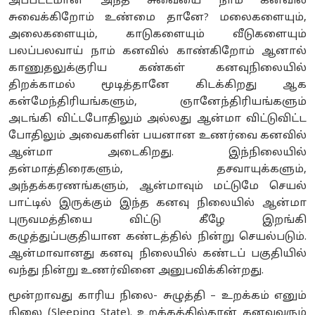
அப்பட்டமான அந்த சுவையை நாம் கனவில்
சுவைக்கிறோம் உண்மை தானே? மலைகளையும்,
அலைகளையும், காடுகளையும் வீடுகளையும்
பலப்பலவாய் நாம் கனவில் காண்கிறோம் ஆனால்
காணுதலுக்குரிய கண்கள் கனவுநிலையில்
திறக்காமல் மூடித்தானே கிடக்கிறது ஆக
கன்மேந்திரியங்களும், ஞானேந்திரியங்களும்
அடங்கி விட்டபோதிலும் அல்லது ஆன்மா விட்டுவிட்ட
போதிலும் அவைகளின் பயனான உணர்வை கனவில்
ஆன்மா அடைகிறது. இந்நிலையில்
தன்மாத்திரைகளும், தசவாயுக்களும்,
அந்தக்கரணங்களும், ஆன்மாவும் மட்டுமே செயல்
பாட்டில் இருக்கும் இந்த கனவு நிலையில் ஆன்மா
புருவமத்தியை விட்டு கீழே இறங்கி
கழுத்துப்பகுதியான கண்டத்தில் நின்று செயல்படும்.
ஆன்மாவானது கனவு நிலையில் கண்டப் பகுதியில்
வந்து நின்று உணர்வினை அனுபவிக்கின்றது.
மூன்றாவது காரிய நிலை- சுழுத்தி – உறக்கம் எனும்
நிலை (Sleeping State). உறக்கத்தில்தான் கனவுவரும்