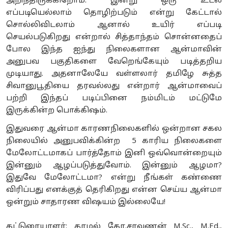
அறிந்திருக்கிறோம். இன்று ஒரு உடல்
எப்படியெல்லாம் தொழிற்படும் என்று கேட்டால்
சொல்லிவிடலாம் ஆனால் உயிர் எப்படி
செயல்படுகிறது என்றால் சித்தாந்தம் சொன்னதைப்
போல இந்த ஐந்து நிலைகளான ஆன்மாவின்
அனுபவ பகுதிகளை வேறெங்கேயும் படித்தறிய
முடியாது. அதனாலேயே வள்ளலார் தமிழே சுத்த
சிவானுபூதியை தரவல்லது என்றார் ஆன்மாவைப்
பற்றி இந்தப் படிப்பினை நம்மிடம் மட்டுமே
இருக்கின்ற பொக்கிஷம்.
இதுவரை ஆன்மா காரணநிலைகளில் ஒன்றான சகல
நிலையில் அனுபவிக்கின்ற 5 காரிய நிலைகளை
மேலோட்டமாகப் பார்த்தோம் இனி ஒவ்வொன்றையும்
இன்னும் ஆழப்படுத்துவோம். இன்னும் ஆழமா?
இதுவே மேலோட்டமா? என்று நீங்கள் கண்ணை
விரிப்பது எனக்குத் தெரிகிறது என்ன செய்ய ஆன்மா
ஒன்றும் சாதாரண விஷயம் இல்லையே!
கட்டுரையாளர்:
தாமல் கோ.சரவணன் M.Sc., M.Ed.,